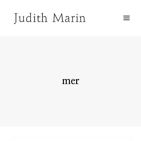
Biographie
Peintures sur toile
Peintures sur fenêtre
Peintures sur papier
Inclassable
Agenda
mer
Contact