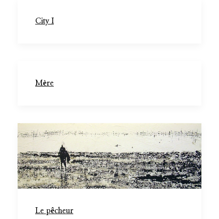
City I
Mère
Le pêcheur