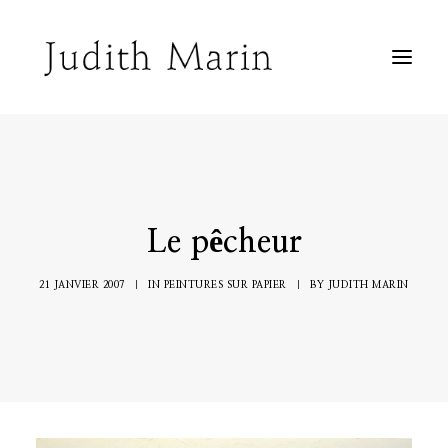
Biographie
Peintures sur toile
Peintures sur fenêtre
Peintures sur papier
Inclassable
Agenda
Le pêcheur
Contact
21 JANVIER 2007
|
IN
PEINTURES SUR PAPIER
|
BY
JUDITH MARIN