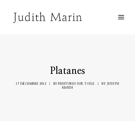
Biographie
Peintures sur toile
Peintures sur fenêtre
Peintures sur papier
Inclassable
Agenda
Platanes
Contact
17 DÉCEMBRE 2012
|
IN
PEINTURES SUR TOILE
|
BY
JUDITH
MARIN