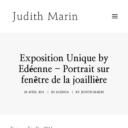
Biographie
Peintures sur toile
Peintures sur fenêtre
Peintures sur papier
Inclassable
Exposition Unique by
Agenda
Edéenne - Portrait sur
Contact
fenêtre de la joaillière
26 AVRIL 2011
|
IN
AGENDA
|
BY
JUDITH MARIN