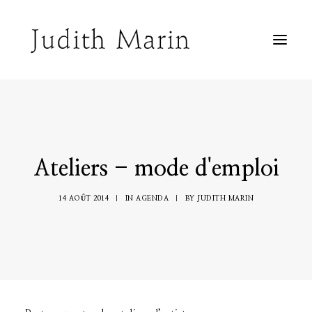
Biographie
Peintures sur toile
Peintures sur fenêtre
Peintures sur papier
Inclassable
Agenda
Ateliers - mode d'emploi
Contact
14 AOÛT 2014
|
IN
AGENDA
|
BY
JUDITH MARIN